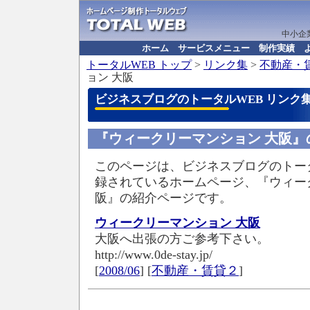
中小企
ホーム
サービスメニュー
制作実績
トータルWEB
トップ
>
リンク集
>
不動産・
ョン 大阪
ビジネスブログのトータルWEB リンク
『ウィークリーマンション 大阪』
このページは、ビジネスブログのトータ
録されているホームページ、『ウィー
阪』の紹介ページです。
ウィークリーマンション 大阪
大阪へ出張の方ご参考下さい。
http://www.0de-stay.jp/
[
2008/06
] [
不動産・賃貸２
]