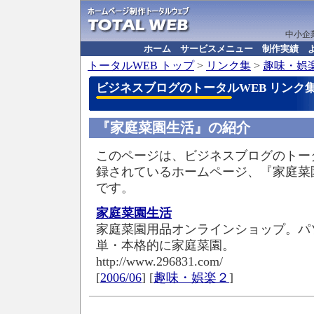
中小企
ホーム
サービスメニュー
制作実績
トータルWEB
トップ
>
リンク集
>
趣味・娯
ビジネスブログのトータルWEB リンク
『家庭菜園生活』の紹介
このページは、ビジネスブログのトータ
録されているホームページ、『家庭菜
です。
家庭菜園生活
家庭菜園用品オンラインショップ。パ
単・本格的に家庭菜園。
http://www.296831.com/
[
2006/06
] [
趣味・娯楽２
]